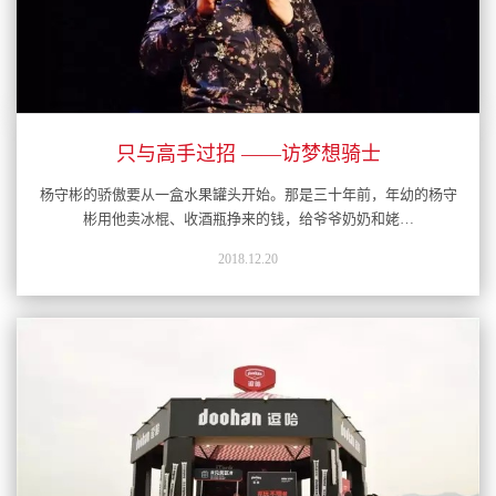
只与高手过招 ——访梦想骑士
杨守彬的骄傲要从一盒水果罐头开始。那是三十年前，年幼的杨守
彬用他卖冰棍、收酒瓶挣来的钱，给爷爷奶奶和姥…
2018.12.20