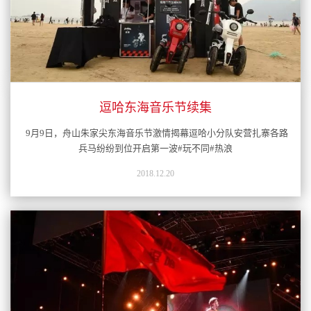
逗哈东海音乐节续集
9月9日，舟山朱家尖东海音乐节激情揭幕逗哈小分队安营扎寨各路
兵马纷纷到位开启第一波#玩不同#热浪
2018.12.20