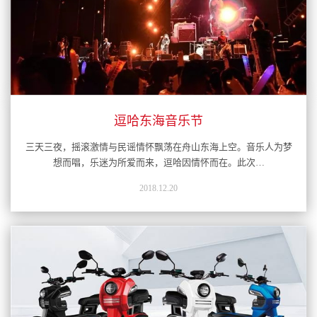
逗哈东海音乐节
三天三夜，摇滚激情与民谣情怀飘荡在舟山东海上空。音乐人为梦
想而唱，乐迷为所爱而来，逗哈因情怀而在。此次…
2018.12.20